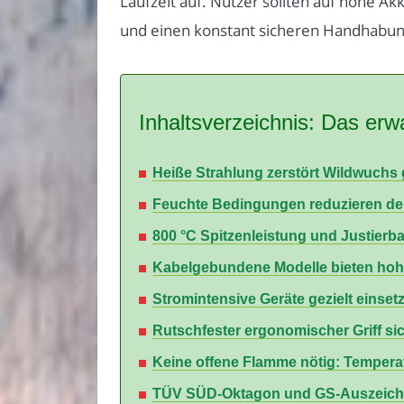
Laufzeit auf. Nutzer sollten auf hohe 
und einen konstant sicheren Handhabu
Inhaltsverzeichnis: Das erwa
Heiße Strahlung zerstört Wildwuchs
Feuchte Bedingungen reduzieren deut
800 °C Spitzenleistung und Justierba
Kabelgebundene Modelle bieten hohe
Stromintensive Geräte gezielt einse
Rutschfester ergonomischer Griff si
Keine offene Flamme nötig: Tempera
TÜV SÜD-Oktagon und GS-Auszeichnu