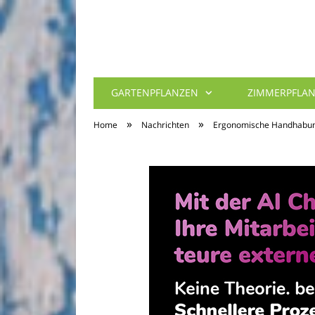
GARTENPFLANZEN
ZIMMERPFLA
»
»
Home
Nachrichten
Ergonomische Handhabung: