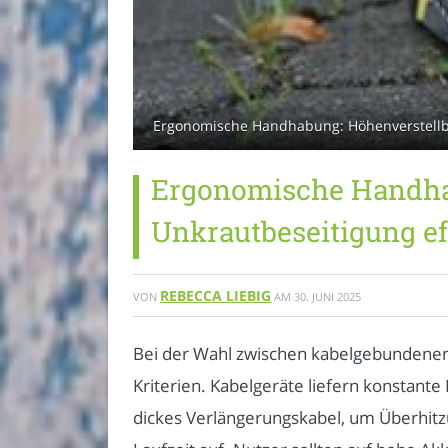
Ergonomische Handhabung: Höhenverstellbare
Ergonomische Handhab
Unkrautbeseitigung ef
REBECCA LIEBIG
VON
AM
30. JUNI 2025
Bei der Wahl zwischen kabelgebundenen
Kriterien. Kabelgeräte liefern konstant
dickes Verlängerungskabel, um Überhitzu