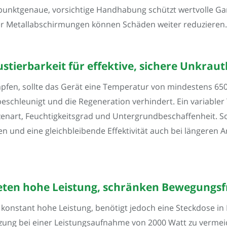
punktgenaue, vorsichtige Handhabung schützt wertvolle Gar
Metallabschirmungen können Schäden weiter reduzieren.
Justierbarkeit für effektive, sichere Unkra
en, sollte das Gerät eine Temperatur von mindestens 650 °
eschleunigt und die Regeneration verhindert. Ein variabler
nzenart, Feuchtigkeitsgrad und Untergrundbeschaffenheit. So
 und eine gleichbleibende Effektivität auch bei längeren Arb
ten hohe Leistung, schränken Bewegungsfre
konstant hohe Leistung, benötigt jedoch eine Steckdose in
zung bei einer Leistungsaufnahme von 2000 Watt zu vermeid