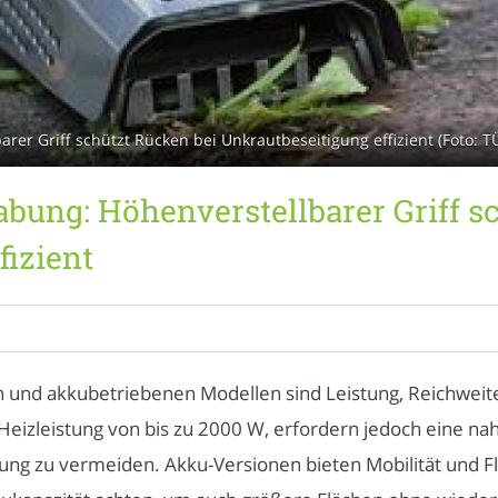
r Griff schützt Rücken bei Unkrautbeseitigung effizient (Foto: 
ung: Höhenverstellbarer Griff sc
fizient
 und akkubetriebenen Modellen sind Leistung, Reichweit
e Heizleistung von bis zu 2000 W, erfordern jedoch eine n
ng zu vermeiden. Akku-Versionen bieten Mobilität und Flex