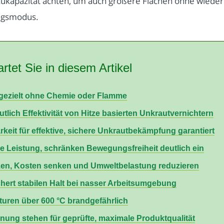
Akkukapazität achten, um auch größere Flächen ohne wiede
ngsmodus.
rtet Sie in diesem Artikel
 gezielt ohne Chemie oder Flamme
lich Effektivität von Hitze basierten Unkrautvernichtern
rkeit für effektive, sichere Unkrautbekämpfung garantiert
 Leistung, schränken Bewegungsfreiheit deutlich ein
tzen, Kosten senken und Umweltbelastung reduzieren
chert stabilen Halt bei nasser Arbeitsumgebung
turen über 600 °C brandgefährlich
ng stehen für geprüfte, maximale Produktqualität