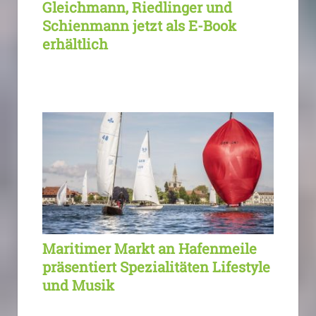
Gleichmann, Riedlinger und
Schienmann jetzt als E-Book
erhältlich
Maritimer Markt an Hafenmeile
präsentiert Spezialitäten Lifestyle
und Musik