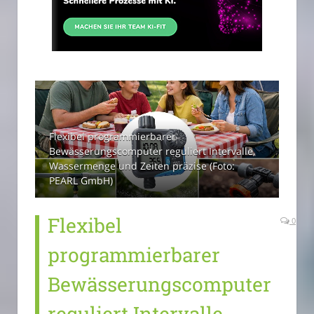
Flexibel programmierbarer
Bewässerungscomputer reguliert Intervalle,
Wassermenge und Zeiten präzise (Foto:
PEARL GmbH)
Flexibel
0
programmierbarer
Bewässerungscomputer
reguliert Intervalle,