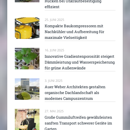
Rücken bei Unkrautbeseitigung
effizient
25. JUNI 2025
Kompakte Baukompressoren mit
Nachkühler und Aufbereitung für
maximale Vielseitigkeit
16. JUNI 2025
Innovative Gradientenporosität steigert
Dämmleistung und Wasserspeicherung
für grüne Außenwände
3. JUNI 2025
Auer Weber Architekten gestalten
organische Dachlandschaft als
modernes Campuszentrum
27. MAI 2025
Große Gummiluftreifen gewährleisten
sanften Transport schwerer Geräte im
Garten