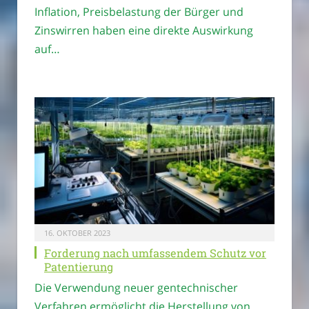
Inflation, Preisbelastung der Bürger und
Zinswirren haben eine direkte Auswirkung
auf…
16. OKTOBER 2023
Forderung nach umfassendem Schutz vor
Patentierung
Die Verwendung neuer gentechnischer
Verfahren ermöglicht die Herstellung von