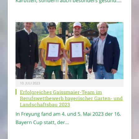
Karotten, sondern auch besonders gesund.…
10. JULI 2023
Erfolgreiches Gaissmaier-Team im
Berufswettbewerb bayerischer Garten- und
Landschaftsbau 2023
In Freyung fand am 4. und 5. Mai 2023 der 16.
Bayern Cup statt, der…