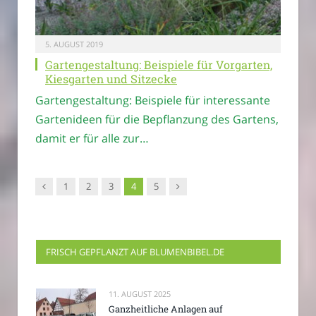
5. AUGUST 2019
Gartengestaltung: Beispiele für Vorgarten,
Kiesgarten und Sitzecke
Gartengestaltung: Beispiele für interessante
Gartenideen für die Bepflanzung des Gartens,
damit er für alle zur…
Vorgänger
Nachfolger
1
2
3
4
5
FRISCH GEPFLANZT AUF BLUMENBIBEL.DE
11. AUGUST 2025
Ganzheitliche Anlagen auf