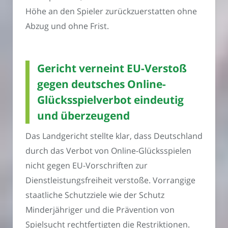
Höhe an den Spieler zurückzuerstatten ohne
Abzug und ohne Frist.
Gericht verneint EU-Verstoß
gegen deutsches Online-
Glücksspielverbot eindeutig
und überzeugend
Das Landgericht stellte klar, dass Deutschland
durch das Verbot von Online-Glücksspielen
nicht gegen EU-Vorschriften zur
Dienstleistungsfreiheit verstoße. Vorrangige
staatliche Schutzziele wie der Schutz
Minderjähriger und die Prävention von
Spielsucht rechtfertigten die Restriktionen.