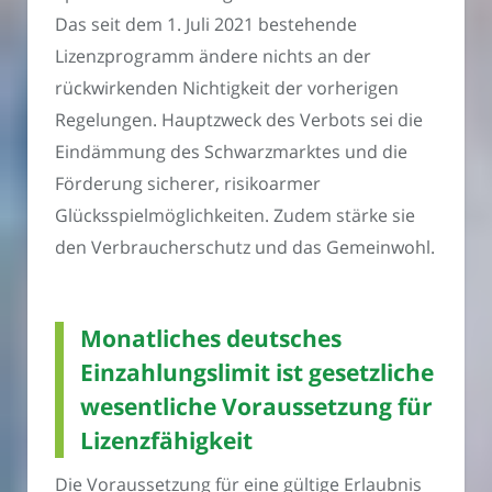
Das seit dem 1. Juli 2021 bestehende
Lizenzprogramm ändere nichts an der
rückwirkenden Nichtigkeit der vorherigen
Regelungen. Hauptzweck des Verbots sei die
Eindämmung des Schwarzmarktes und die
Förderung sicherer, risikoarmer
Glücksspielmöglichkeiten. Zudem stärke sie
den Verbraucherschutz und das Gemeinwohl.
Monatliches deutsches
Einzahlungslimit ist gesetzliche
wesentliche Voraussetzung für
Lizenzfähigkeit
Die Voraussetzung für eine gültige Erlaubnis