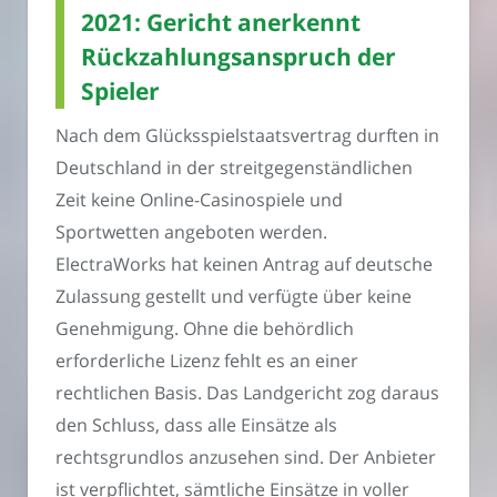
2021: Gericht anerkennt
Rückzahlungsanspruch der
Spieler
Nach dem Glücksspielstaatsvertrag durften in
Deutschland in der streitgegenständlichen
Zeit keine Online-Casinospiele und
Sportwetten angeboten werden.
ElectraWorks hat keinen Antrag auf deutsche
Zulassung gestellt und verfügte über keine
Genehmigung. Ohne die behördlich
erforderliche Lizenz fehlt es an einer
rechtlichen Basis. Das Landgericht zog daraus
den Schluss, dass alle Einsätze als
rechtsgrundlos anzusehen sind. Der Anbieter
ist verpflichtet, sämtliche Einsätze in voller