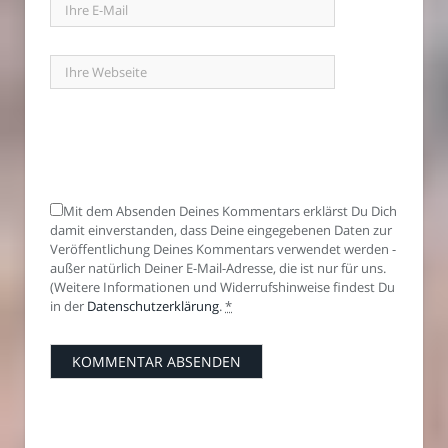
Mit dem Absenden Deines Kommentars erklärst Du Dich
damit einverstanden, dass Deine eingegebenen Daten zur
Veröffentlichung Deines Kommentars verwendet werden -
außer natürlich Deiner E-Mail-Adresse, die ist nur für uns.
(Weitere Informationen und Widerrufshinweise findest Du
in der
Datenschutzerklärung
.
*