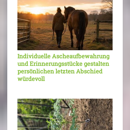
Individuelle Ascheaufbewahrung
und Erinnerungsstücke gestalten
persönlichen letzten Abschied
würdevoll