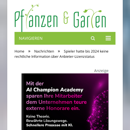
NAVIGIEREN
Blumenbibel
»
»
Home
Nachrichten
Spieler hatte bis 2024 keine
rechtliche Information über Anbieter-Lizenzstatus