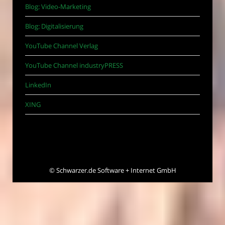
Blog: Video-Marketing
Blog: Digitalisierung
YouTube Channel Verlag
YouTube Channel industryPRESS
LinkedIn
XING
©
Schwarzer.de Software + Internet GmbH