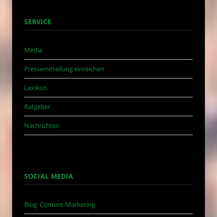
SERVICE
Media
Pressemitteilung einreichen
Lexikon
Ratgeber
Nachrichten
SOCIAL MEDIA
Blog: Content-Marketing