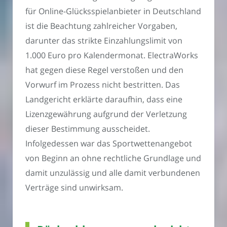
für Online-Glücksspielanbieter in Deutschland
ist die Beachtung zahlreicher Vorgaben,
darunter das strikte Einzahlungslimit von
1.000 Euro pro Kalendermonat. ElectraWorks
hat gegen diese Regel verstoßen und den
Vorwurf im Prozess nicht bestritten. Das
Landgericht erklärte daraufhin, dass eine
Lizenzgewährung aufgrund der Verletzung
dieser Bestimmung ausscheidet.
Infolgedessen war das Sportwettenangebot
von Beginn an ohne rechtliche Grundlage und
damit unzulässig und alle damit verbundenen
Verträge sind unwirksam.