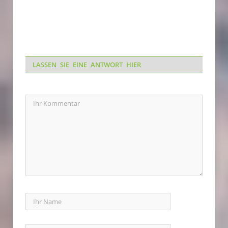
LASSEN SIE EINE ANTWORT HIER