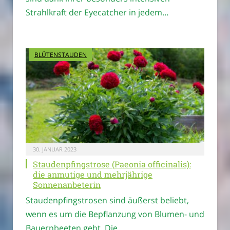
Strahlkraft der Eyecatcher in jedem…
BLÜTENSTAUDEN
30. JANUAR 2023
Staudenpfingstrose (Paeonia officinalis):
die anmutige und mehrjährige
Sonnenanbeterin
Staudenpfingstrosen sind äußerst beliebt,
wenn es um die Bepflanzung von Blumen- und
Bauernbeeten geht. Die…