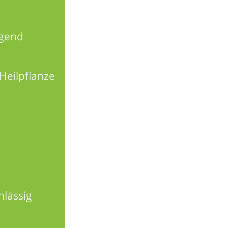
agend
Heilpflanze
hlässig