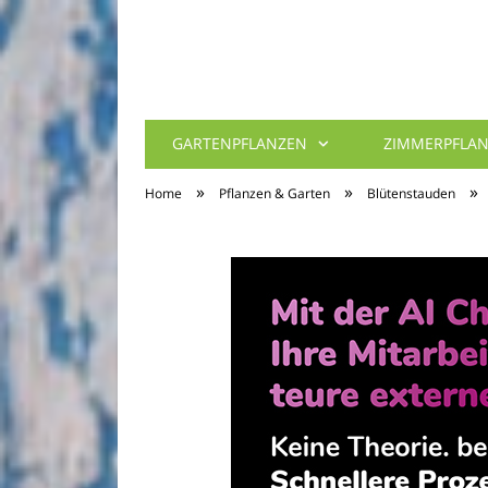
GARTENPFLANZEN
ZIMMERPFLA
»
»
»
Home
Pflanzen & Garten
Blütenstauden