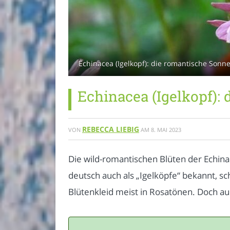
Echinacea (Igelkopf): die romantische Sonne
Echinacea (Igelkopf):
REBECCA LIEBIG
VON
AM
8. MAI 2023
Die wild-romantischen Blüten der Echina
deutsch auch als „Igelköpfe“ bekannt, s
Blütenkleid meist in Rosatönen. Doch au