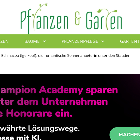
NZEN
BÄUME
PFLANZENPFLEGE
GARTENT
Blumenbibel
Echinacea (Igelkopf): die romantische Sonnenanbeterin unter den Stauden