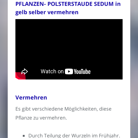
PFLANZEN- POLSTERSTAUDE SEDUM in
gelb selber vermehren
Vermehren
Es gibt verschiedene Möglichkeiten, diese
Pflanze zu vermehren.
Durch Teilung der Wurzeln im Frühjahr.