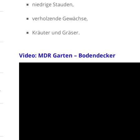
niedrige Stauden,
verholzende Gewächse,
Kräuter und Gräser.
Video: MDR Garten – Bodendecker
n