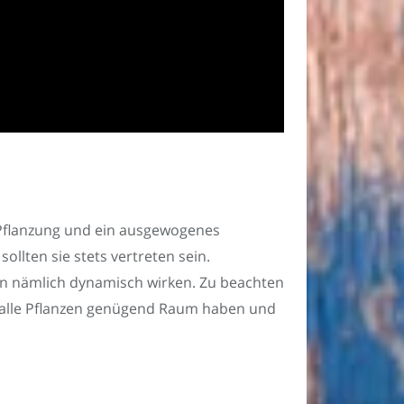
 Pflanzung und ein ausgewogenes
ollten sie stets vertreten sein.
en nämlich dynamisch wirken. Zu beachten
 alle Pflanzen genügend Raum haben und