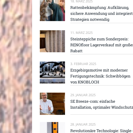
18. MÄRZ 2025
Rattenbekämpfung: Aufklärung,
sichere Anwendung und integriert
Strategien notwendig
11. MÄRZ 2025
Steinteppiche zum Sonderpreis:
RENOfloor Lagerverkauf mit groß
Rabatt
3. FEBRUAR 2025
Erzgebirgsmotive mit moderner
Fertigungstechnik: Schwibbögen
von KNOBLOCH
29. JANUAR 2025
SE Breeze-com: einfache
Installation, optimaler Windschut
28. JANUAR 2025
Revolutionäre Technologie: Single-