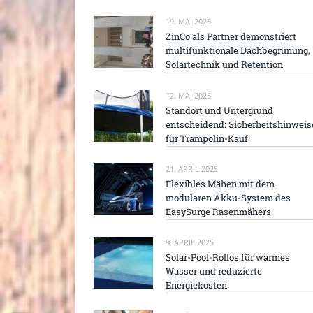
19. MAI 2025
ZinCo als Partner demonstriert
multifunktionale Dachbegrünung,
Solartechnik und Retention
12. MAI 2025
Standort und Untergrund
entscheidend: Sicherheitshinweis
für Trampolin-Kauf
21. APRIL 2025
Flexibles Mähen mit dem
modularen Akku-System des
EasySurge Rasenmähers
9. APRIL 2025
Solar-Pool-Rollos für warmes
Wasser und reduzierte
Energiekosten