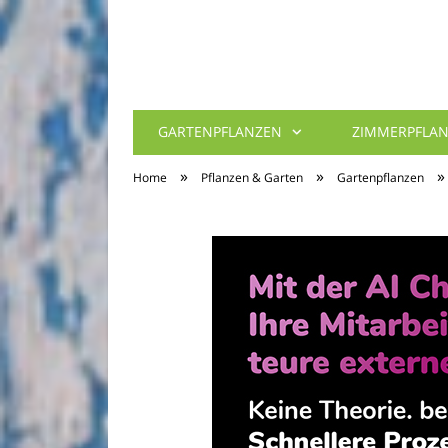
GARTENPFLANZEN
ZIMMERPFLA
»
»
»
Home
Pflanzen & Garten
Gartenpflanzen