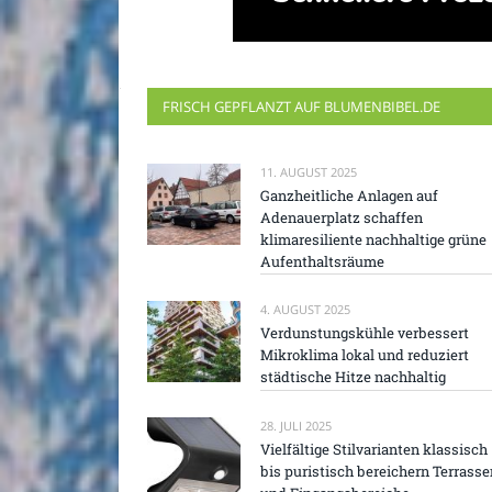
FRISCH GEPFLANZT AUF BLUMENBIBEL.DE
11. AUGUST 2025
Ganzheitliche Anlagen auf
Adenauerplatz schaffen
klimaresiliente nachhaltige grüne
Aufenthaltsräume
4. AUGUST 2025
Verdunstungskühle verbessert
Mikroklima lokal und reduziert
städtische Hitze nachhaltig
28. JULI 2025
Vielfältige Stilvarianten klassisch
bis puristisch bereichern Terrasse