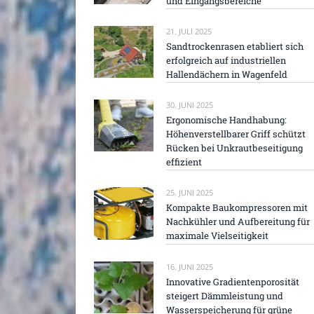
und Eingangsbereiche
21. JULI 2025
Sandtrockenrasen etabliert sich
erfolgreich auf industriellen
Hallendächern in Wagenfeld
30. JUNI 2025
Ergonomische Handhabung:
Höhenverstellbarer Griff schützt
Rücken bei Unkrautbeseitigung
effizient
25. JUNI 2025
Kompakte Baukompressoren mit
Nachkühler und Aufbereitung für
maximale Vielseitigkeit
16. JUNI 2025
Innovative Gradientenporosität
steigert Dämmleistung und
Wasserspeicherung für grüne