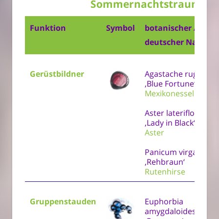
Sommernachtstraum
Funktion
Symbol
botanischer /
deutscher Name
Gerüstbildner
Agastache rugosa
‚Blue Fortune‘
Mexikonessel
Aster lateriflorus
‚Lady in Black‘
Aster
Panicum virgatum
‚Rehbraun‘
Rutenhirse
Gruppenstauden
Euphorbia
amygdaloides