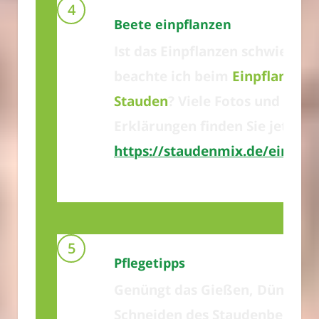
Beete einpflanzen
Ist das Einpflanzen schwierig?
beachte ich beim
Einpflanzen 
Stauden
? Viele Fotos und kurz
Erklärungen finden Sie jetzt hi
https://staudenmix.de/einpfla
Pflegetipps
Genüngt das Gießen, Düngen 
Schneiden des Staudenbeetes?