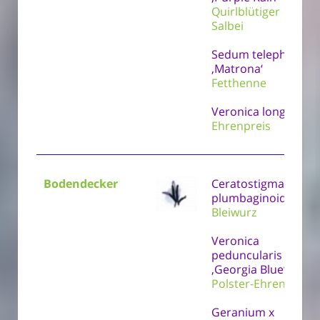
Quirlblütiger
Salbei
Sedum telephium
‚Matrona‘
Fetthenne
Veronica longifolia
Ehrenpreis
Bodendecker
Ceratostigma
plumbaginoides
Bleiwurz
Veronica
peduncularis
‚Georgia Blue‘
Polster-Ehrenpreis
Geranium x