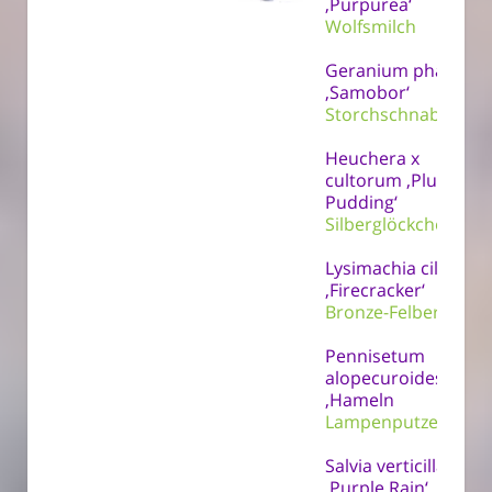
‚Purpurea‘
Wolfsmilch
Geranium phaeum
‚Samobor‘
Storchschnabel
Heuchera x
cultorum ‚Plum
Pudding‘
Silberglöckchen
Lysimachia ciliata
‚Firecracker‘
Bronze-Felberich
Pennisetum
alopecuroides
‚Hameln
Lampenputzergras
Salvia verticillata
‚Purple Rain‘