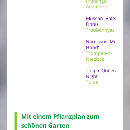
Frühlings-
Anemone
Muscari ‚Valerie
Finnis‘
Traubenhyazinthe
Narcissus ‚Mount
Hood‘
Trompeten-
Narzisse
Tulipa ‚Queen of
Night‘
Tulpe
Mit einem Pflanzplan zum
schönen Garten