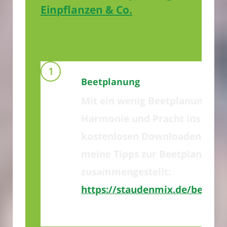
Einpflanzen & Co.
Beetplanung
Mit ein wenig Beetplanung za
Harmonie und Pracht ins Beet
kostenlosen Downloaden habe
meine Tipps zur Beetplanung
zusammengestellt:
https://staudenmix.de/beetpl