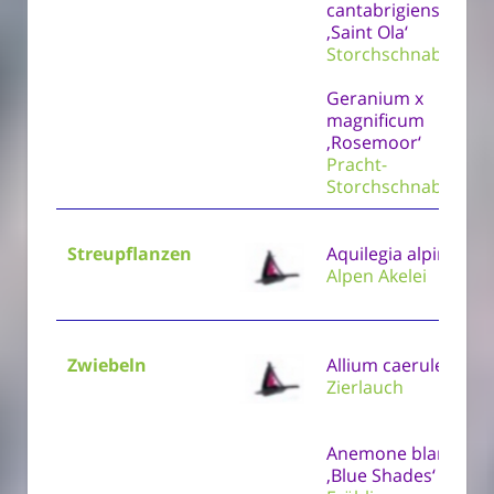
cantabrigiense
‚Saint Ola‘
Storchschnabel
Geranium x
magnificum
‚Rosemoor‘
Pracht-
Storchschnabel
Streupflanzen
Aquilegia alpina
Alpen Akelei
Zwiebeln
Allium caeruleum
Zierlauch
Anemone blanda
‚Blue Shades‘