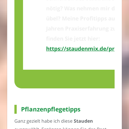
nötig? Was nehmen mir die St
übel? Meine Profitipps aus übe
Jahren Praxiserfahrung zur
Be
finden Sie jetzt hier:
https://staudenmix.de/profiti
Pflanzenpflegetipps
Ganz gezielt habe ich diese
Stauden