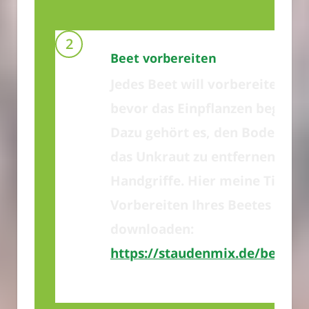
Beet vorbereiten
Jedes Beet will vorbereitet we
bevor das Einpflanzen beginne
Dazu gehört es, den Boden zu 
das Unkraut zu entfernen man
Handgriffe. Hier meine Tipps 
Vorbereiten Ihres Beetes kost
downloaden:
https://staudenmix.de/beetvo