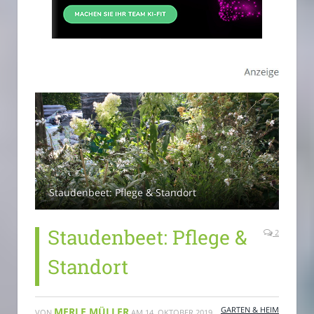
Staudenbeet: Pflege & Standort
Staudenbeet: Pflege &
2
Standort
GARTEN & HEIM
MERLE MÜLLER
VON
AM
14. OKTOBER 2019