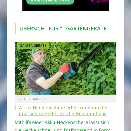
ÜBERSICHT FÜR "
GARTENGERÄTE
"
GARTENGERÄTE
28. FEBRUAR 2022
Akku-Heckenschere: Alles rund um die
pratischen Helfer für die Heckenpflege
Mithilfe einer Akku-Heckenschere lässt sich
die Hecke schnell und kraftsparend in Form