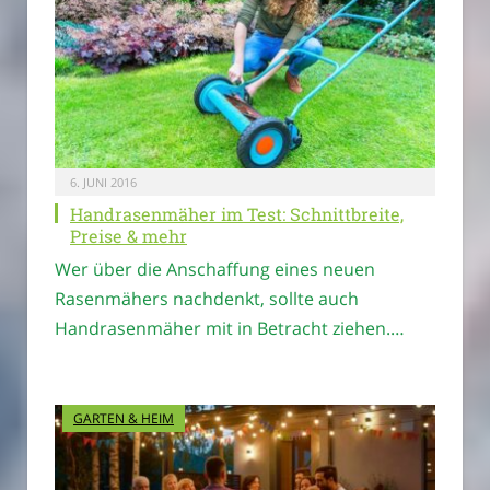
6. JUNI 2016
Handrasenmäher im Test: Schnittbreite,
Preise & mehr
Wer über die Anschaffung eines neuen
Rasenmähers nachdenkt, sollte auch
Handrasenmäher mit in Betracht ziehen.…
GARTEN & HEIM