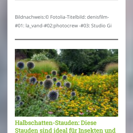
Bildnachweis:© Fotolia-Titelbild: denisfilm-
#01: la_vand-#02:photocrew -#03: Studio Gi
Halbschatten-Stauden: Diese
Stauden sind ideal für Insekten und