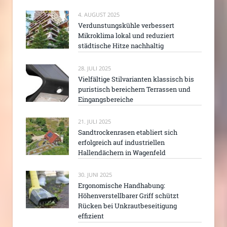
4. AUGUST 2025
Verdunstungskühle verbessert
Mikroklima lokal und reduziert
städtische Hitze nachhaltig
28. JULI 2025
Vielfältige Stilvarianten klassisch bis
puristisch bereichern Terrassen und
Eingangsbereiche
21. JULI 2025
Sandtrockenrasen etabliert sich
erfolgreich auf industriellen
Hallendächern in Wagenfeld
30. JUNI 2025
Ergonomische Handhabung:
Höhenverstellbarer Griff schützt
Rücken bei Unkrautbeseitigung
effizient