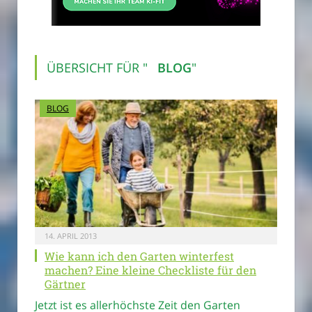
ÜBERSICHT FÜR "
BLOG
"
BLOG
14. APRIL 2013
Wie kann ich den Garten winterfest
machen? Eine kleine Checkliste für den
Gärtner
Jetzt ist es allerhöchste Zeit den Garten