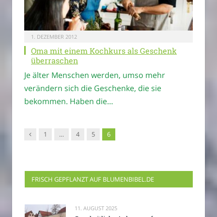
1. DEZEMBER 2012
Oma mit einem Kochkurs als Geschenk
überraschen
Je älter Menschen werden, umso mehr
verändern sich die Geschenke, die sie
bekommen. Haben die…
Vorgänger
1
…
4
5
6
FRISCH GEPFLANZT AUF BLUMENBIBEL.DE
11. AUGUST 2025