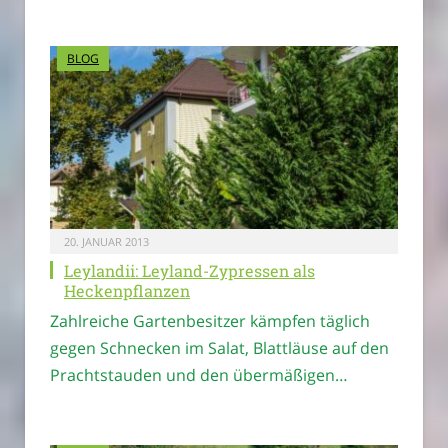
BLOG
20. JANUAR 2013
Leylandii: Leyland-Zypressen als
Heckenpflanzen
Zahlreiche Gartenbesitzer kämpfen täglich
gegen Schnecken im Salat, Blattläuse auf den
Prachtstauden und den übermäßigen…