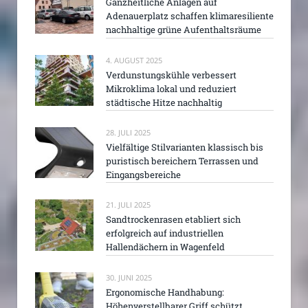
Ganzheitliche Anlagen auf
Adenauerplatz schaffen klimaresiliente
nachhaltige grüne Aufenthaltsräume
4. AUGUST 2025
Verdunstungskühle verbessert
Mikroklima lokal und reduziert
städtische Hitze nachhaltig
28. JULI 2025
Vielfältige Stilvarianten klassisch bis
puristisch bereichern Terrassen und
Eingangsbereiche
21. JULI 2025
Sandtrockenrasen etabliert sich
erfolgreich auf industriellen
Hallendächern in Wagenfeld
30. JUNI 2025
Ergonomische Handhabung:
Höhenverstellbarer Griff schützt