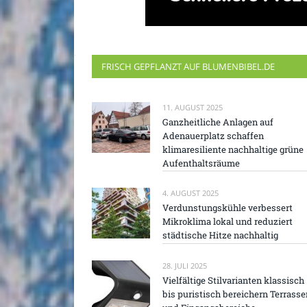
FRISCH GEPFLANZT AUF BLUMENBIBEL.DE
11. AUGUST 2025
Ganzheitliche Anlagen auf
Adenauerplatz schaffen
klimaresiliente nachhaltige grüne
Aufenthaltsräume
4. AUGUST 2025
Verdunstungskühle verbessert
Mikroklima lokal und reduziert
städtische Hitze nachhaltig
28. JULI 2025
Vielfältige Stilvarianten klassisch
bis puristisch bereichern Terrasse