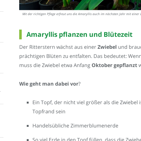
Mit der richtigen Pflege erfreut uns die Amaryllis auch im nächsten Jahr mit einer
Amaryllis pflanzen und Blütezeit
Der Ritterstern wächst aus einer
Zwiebel
und brauc
prächtigen Blüten zu entfalten. Das bedeutet: Wenn
muss die Zwiebel etwa Anfang
Oktober gepflanzt
w
Wie geht man dabei vor
?
n
Ein Topf, der nicht viel größer als die Zwiebel 
Topfrand sein
Handelsübliche Zimmerblumenerde
So viel Erde in den Topf füllen, dass die Zwiebe