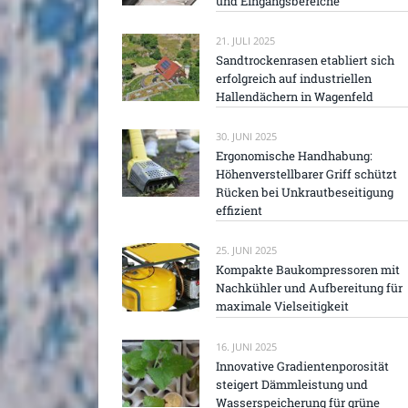
und Eingangsbereiche
21. JULI 2025
Sandtrockenrasen etabliert sich
erfolgreich auf industriellen
Hallendächern in Wagenfeld
30. JUNI 2025
Ergonomische Handhabung:
Höhenverstellbarer Griff schützt
Rücken bei Unkrautbeseitigung
effizient
25. JUNI 2025
Kompakte Baukompressoren mit
Nachkühler und Aufbereitung für
maximale Vielseitigkeit
16. JUNI 2025
Innovative Gradientenporosität
steigert Dämmleistung und
Wasserspeicherung für grüne