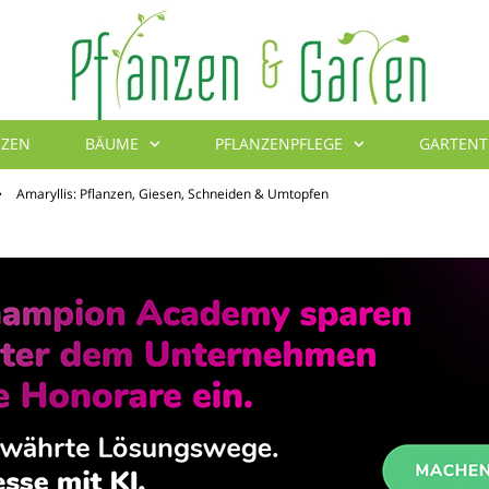
NZEN
BÄUME
PFLANZENPFLEGE
GARTENT
Blumenbibel
»
Amaryllis: Pflanzen, Giesen, Schneiden & Umtopfen