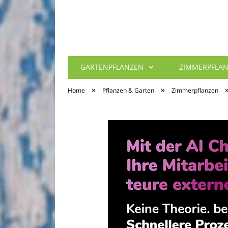
GARTENPFLANZEN
ZIMMERPFLA
»
»
Home
Pflanzen & Garten
Zimmerpflanzen