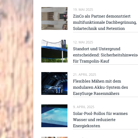
19. MAI 2025
ZinCo als Partner demonstriert
multifunktionale Dachbegrünung,
Solartechnik und Retention
12. MAI 2025
Standort und Untergrund
entscheidend: Sicherheitshinweis
für Trampolin-Kauf
21. APRIL 2025
Flexibles Mähen mit dem
modularen Akku-System des
EasySurge Rasenmähers
9. APRIL 2025
Solar-Pool-Rollos für warmes
Wasser und reduzierte
Energiekosten