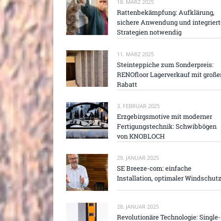
18. MÄRZ 2025
Rattenbekämpfung: Aufklärung,
sichere Anwendung und integriert
Strategien notwendig
11. MÄRZ 2025
Steinteppiche zum Sonderpreis:
RENOfloor Lagerverkauf mit groß
Rabatt
3. FEBRUAR 2025
Erzgebirgsmotive mit moderner
Fertigungstechnik: Schwibbögen
von KNOBLOCH
29. JANUAR 2025
SE Breeze-com: einfache
Installation, optimaler Windschut
28. JANUAR 2025
Revolutionäre Technologie: Single-