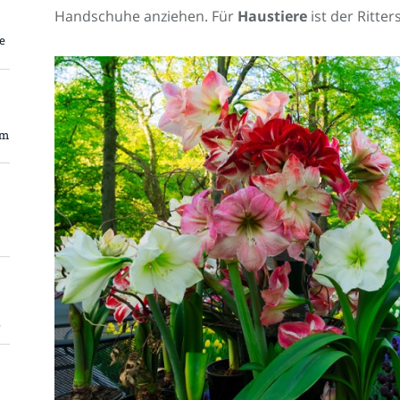
Handschuhe anziehen. Für
Haustiere
ist der Ritters
e
em
z